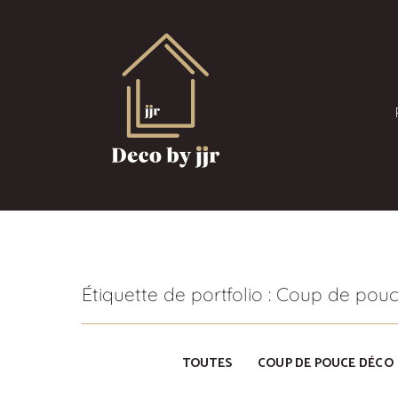
Aller
au
contenu
Décoratrice d'intérieur & Peintre en bâtiment – Chamali
Deco by jjr
Étiquette de portfolio : Coup de pou
TOUTES
COUP DE POUCE DÉCO