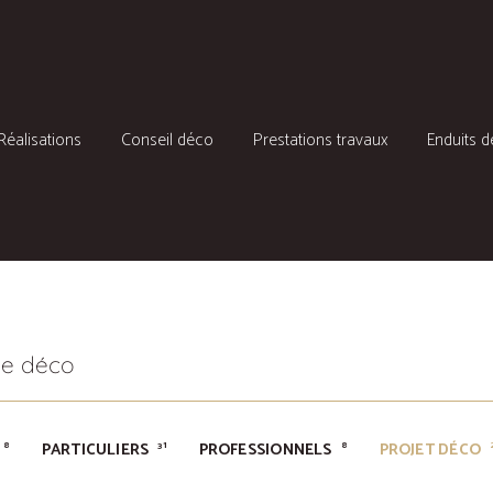
Réalisations
Conseil déco
Prestations travaux
Enduits d
ères, Puy de Dôme et à distance
ce déco
PARTICULIERS
PROFESSIONNELS
PROJET DÉCO
8
31
8