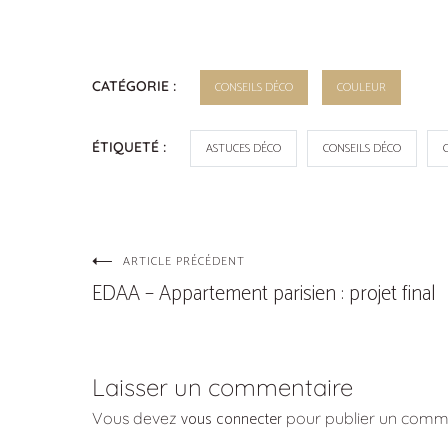
CATÉGORIE :
CONSEILS DÉCO
COULEUR
ÉTIQUETÉ :
ASTUCES DÉCO
CONSEILS DÉCO
ARTICLE PRÉCÉDENT
Navigation
EDAA – Appartement parisien : projet final
de
l’article
Laisser un commentaire
vous connecter
Vous devez
pour publier un comme