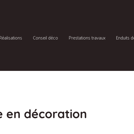
Réalisations
Conseil déco
Prestations travaux
Enduits d
ères, Puy de Dôme et à distance
e en décoration