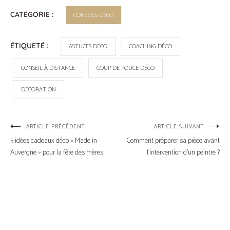
CATÉGORIE :
CONSEILS DÉCO
ÉTIQUETÉ :
ASTUCES DÉCO
COACHING DÉCO
CONSEIL À DISTANCE
COUP DE POUCE DÉCO
DÉCORATION
Navigation
ARTICLE PRÉCÉDENT
ARTICLE SUIVANT
5 idées cadeaux déco « Made in
Comment préparer sa pièce avant
de
Auvergne » pour la fête des mères
l’intervention d’un peintre ?
l’article