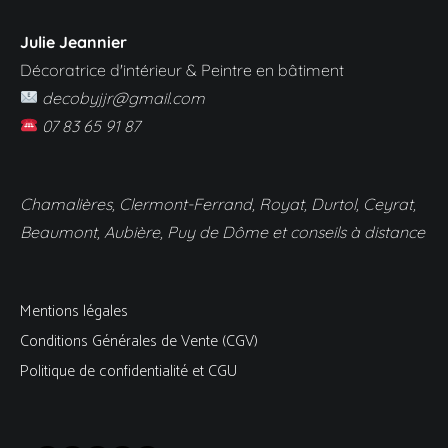
Julie Jeannier
Décoratrice d'intérieur & Peintre en bâtiment
decobyjjr@gmail.com
07 83 65 91 87
Chamalières, Clermont-Ferrand, Royat, Durtol, Ceyrat,
Beaumont, Aubière, Puy de Dôme et conseils à distance
Mentions légales
Conditions Générales de Vente (CGV)
Politique de confidentialité et CGU
Facebook
Instagram
LinkedIn
Pinterest
E-mail