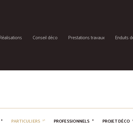
Réalisations
Conseil déco
Prestations travaux
Enduits d
ères, Puy de Dôme et à distance
PARTICULIERS
PROFESSIONNELS
PROJET DÉCO
8
31
8