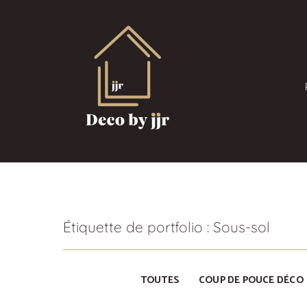
Aller
au
contenu
Décoratrice d'intérieur & Peintre en bâtiment – Chamali
Deco by jjr
Étiquette de portfolio : Sous-sol
TOUTES
COUP DE POUCE DÉCO