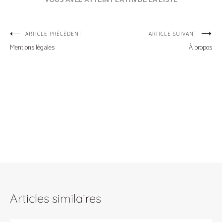
VOUS AVEZ ATTEINT LA FIN DE LA LISTE
Navigation
ARTICLE PRÉCÉDENT
ARTICLE SUIVANT
Mentions légales
À propos
de
l’article
Articles similaires