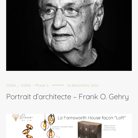
EDAA
EDAA - Phase 2
19 décembre 2022
,
Portrait d’architecte – Frank O. Gehry