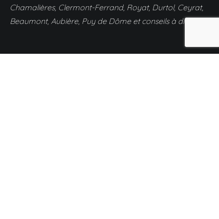
Chamalières, Clermont-Ferrand, Royat, Durtol, Ceyrat,
Beaumont, Aubière, Puy de Dôme et conseils à distance
Mentions légales
Conditions Générales de Vente (CGV)
Politique de confidentialité et CGU
Facebook
Instagram
LinkedIn
Pinterest
E-mail
Deco by jjr
Cenote
Copyright © 2026
. All rights reserved. Theme:
by
WordPress
ThemeGrill. Powered by
.