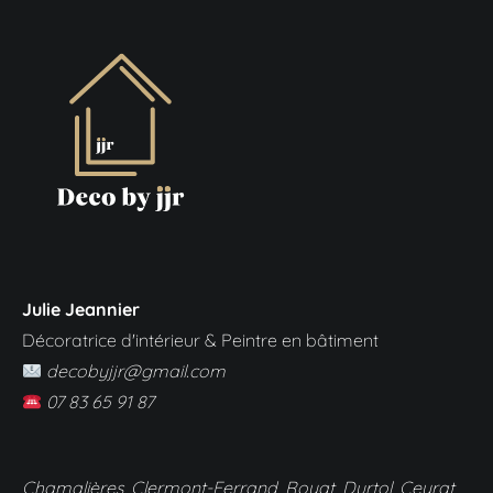
Julie Jeannier
Décoratrice d'intérieur & Peintre en bâtiment
decobyjjr@gmail.com
07 83 65 91 87
Chamalières, Clermont-Ferrand, Royat, Durtol, Ceyrat,