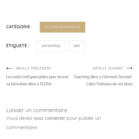
CATÉGORIE :
VIE D'ENTREPRENEURE
ÉTIQUETÉ :
ENTREPRISE
INPI
Navigation
ARTICLE PRÉCÉDENT
ARTICLE SUIVANT
Les outils indispensables pour réussir
Coaching déco à Clermont-Ferrand :
de
sa formation déco à l’EDAA
Créez l’intérieur de vos rêves
l’article
Laisser un commentaire
vous connecter
Vous devez
pour publier un
commentaire.