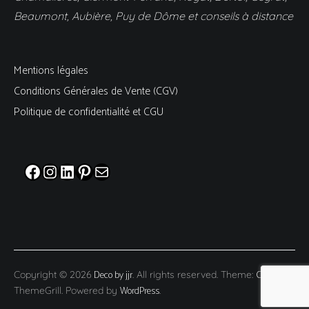
Beaumont, Aubière, Puy de Dôme et conseils à distance
Mentions légales
Conditions Générales de Vente (CGV)
Politique de confidentialité et CGU
Facebook
Instagram
LinkedIn
Pinterest
E-mail
Deco by jjr
Cenote
Copyright © 2026
. All rights reserved. Theme:
by
WordPress
ThemeGrill. Powered by
.